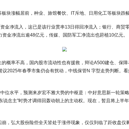
块涨幅居前，种业、旅馆餐饮、IT斥地、日用化工等板块跌
资金净流入，这已是该行业贯串13日得回净流入；银行、商贸零
力资金净流出逾48亿元，传媒、国防军工净流出也莳植10亿元。
概率不高，国内股市流动性也有援救，辩论A500建仓、保障
反弹。磋议2025年春季市集仍会有扰动，中线保管N 字型走势判
位水平，预测来岁宏不雅大势的中枢是：中好意思新一轮策略
东说念主”时势才调得回轰动朝上的主动权。现在，暂且将上半年
，弘大股份险些全天皆处于涨停现象，仅仅到临了距收盘仅剩