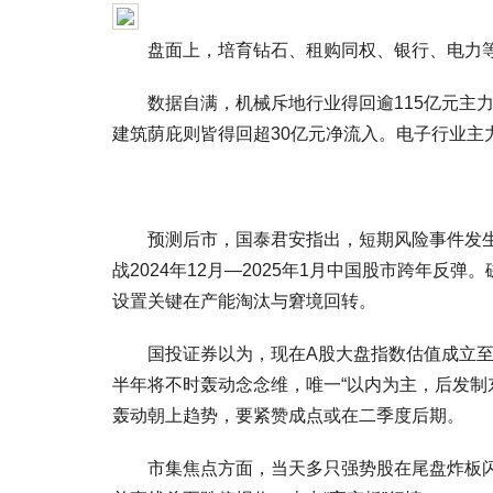
盘面上，培育钻石、租购同权、银行、电力等板
数据自满，机械斥地行业得回逾115亿元主力
建筑荫庇则皆得回超30亿元净流入。电子行业主
预测后市，国泰君安指出，短期风险事件发生的
战2024年12月—2025年1月中国股市跨年
设置关键在产能淘汰与窘境回转。
国投证券以为，现在A股大盘指数估值成立至中
半年将不时轰动念念维，唯一“以内为主，后发制
轰动朝上趋势，要紧赞成点或在二季度后期。
市集焦点方面，当天多只强势股在尾盘炸板闪崩