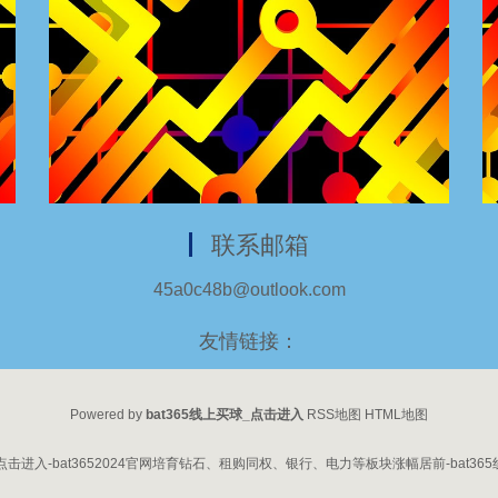
联系邮箱
45a0c48b@outlook.com
友情链接：
Powered by
bat365线上买球_点击进入
RSS地图
HTML地图
_点击进入-bat3652024官网培育钻石、租购同权、银行、电力等板块涨幅居前-bat3