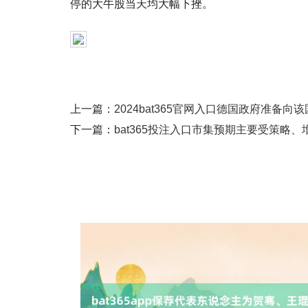
停的大牛股当天均大幅下挫。
上一篇：
2024bat365官网入口德国政府准备
下一篇：
bat365投注入口市集预期主要受策略、