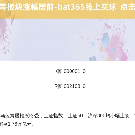
筹股推崇略强，上证指数、上证50、沪深300均小幅上扬，贯
至1.76万亿元。