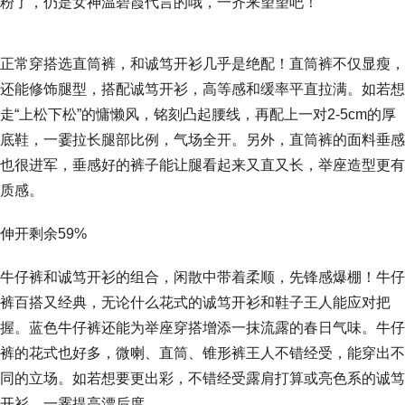
粉了，仍是女神温碧霞代言的哦，一齐来望望吧！
正常穿搭选直筒裤，和诚笃开衫几乎是绝配！直筒裤不仅显瘦，
还能修饰腿型，搭配诚笃开衫，高等感和缓率平直拉满。如若想
走“上松下松”的慵懒风，铭刻凸起腰线，再配上一对2-5cm的厚
底鞋，一霎拉长腿部比例，气场全开。另外，直筒裤的面料垂感
也很进军，垂感好的裤子能让腿看起来又直又长，举座造型更有
质感。
伸开剩余59%
牛仔裤和诚笃开衫的组合，闲散中带着柔顺，先锋感爆棚！牛仔
裤百搭又经典，无论什么花式的诚笃开衫和鞋子王人能应对把
握。蓝色牛仔裤还能为举座穿搭增添一抹流露的春日气味。牛仔
裤的花式也好多，微喇、直筒、锥形裤王人不错经受，能穿出不
同的立场。如若想要更出彩，不错经受露肩打算或亮色系的诚笃
开衫，一霎提高漂后度。