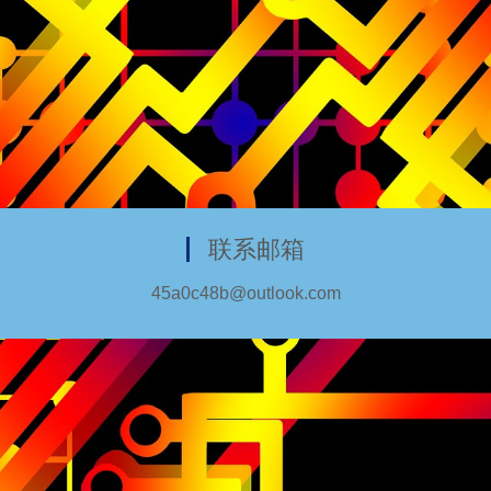
联系邮箱
45a0c48b@outlook.com