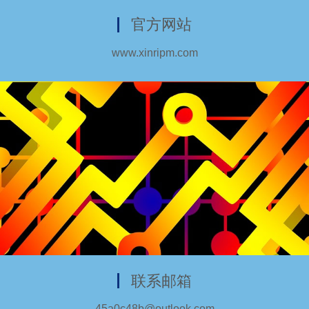
官方网站
www.xinripm.com
联系邮箱
45a0c48b@outlook.com