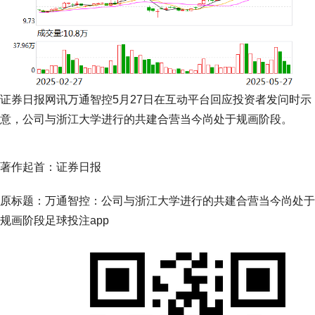
证券日报网讯万通智控5月27日在互动平台回应投资者发问时示
意，公司与浙江大学进行的共建合营当今尚处于规画阶段。
著作起首：证券日报
原标题：万通智控：公司与浙江大学进行的共建合营当今尚处于
规画阶段足球投注app