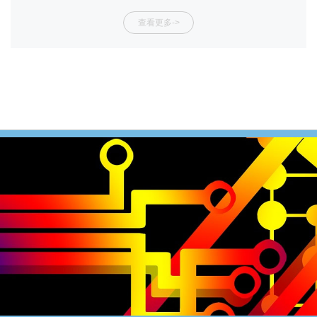
859.03万元；包摄于上市公司推动的扣除超越常性损益的净利润
为-5,472.44万元，上年同时为625.67万元；计算步履产生的现款流量净额
查看更多->
为-1.66亿元，上年同时为6,073.37万元。 2023年至2024年，公司贸易收
入别离为13.96亿元、8.64亿元，包摄